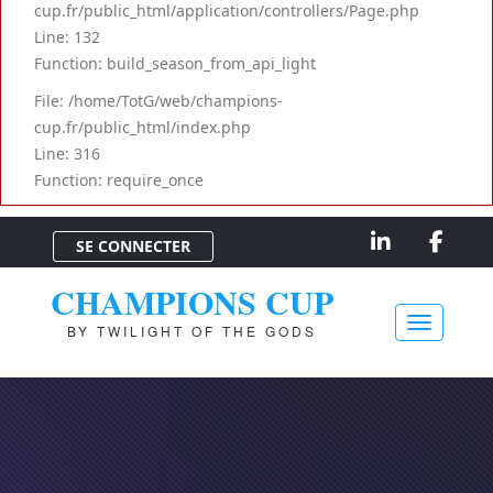
cup.fr/public_html/application/controllers/Page.php
Line: 132
Function: build_season_from_api_light
File: /home/TotG/web/champions-
cup.fr/public_html/index.php
Line: 316
Function: require_once
SE CONNECTER
CHAMPIONS CUP
BY TWILIGHT OF THE GODS
Toggle na