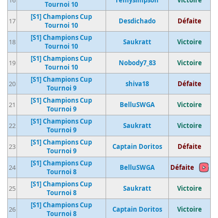
16
remysimpson
Victoire
Tournoi 10
[S1] Champions Cup
17
Desdichado
Défaite
Tournoi 10
[S1] Champions Cup
18
Saukratt
Victoire
Tournoi 10
[S1] Champions Cup
19
Nobody7_83
Victoire
Tournoi 10
[S1] Champions Cup
20
shiva18
Défaite
Tournoi 9
[S1] Champions Cup
21
BelluSWGA
Victoire
Tournoi 9
[S1] Champions Cup
22
Saukratt
Victoire
Tournoi 9
[S1] Champions Cup
23
Captain Doritos
Défaite
Tournoi 9
[S1] Champions Cup
24
BelluSWGA
Défaite
Tournoi 8
[S1] Champions Cup
25
Saukratt
Victoire
Tournoi 8
[S1] Champions Cup
26
Captain Doritos
Victoire
Tournoi 8