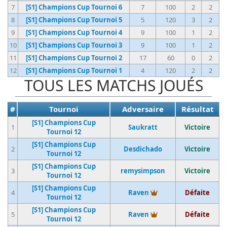
7
[S1] Champions Cup Tournoi 6
7
100
2
2
8
[S1] Champions Cup Tournoi 5
5
120
3
2
9
[S1] Champions Cup Tournoi 4
9
100
1
2
10
[S1] Champions Cup Tournoi 3
9
100
1
2
11
[S1] Champions Cup Tournoi 2
17
60
0
2
12
[S1] Champions Cup Tournoi 1
4
120
2
2
TOUS LES MATCHS JOUÉS
#
Tournoi
Adversaire
Résultat
[S1] Champions Cup
1
Saukratt
Victoire
Tournoi 12
[S1] Champions Cup
2
Desdichado
Victoire
Tournoi 12
[S1] Champions Cup
3
remysimpson
Victoire
Tournoi 12
[S1] Champions Cup
Vainqueur du tourno
4
Raven
Défaite
Tournoi 12
[S1] Champions Cup
Vainqueur du tourno
5
Raven
Défaite
Tournoi 12