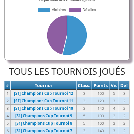
TOUS LES TOURNOIS JOUÉS
#
Tournoi
Class.
Points
Vic
Def
1
[S1] Champions Cup Tournoi 12
3
100
5
3
2
[S1] Champions Cup Tournoi 11
3
120
3
2
3
[S1] Champions Cup Tournoi 10
3
140
4
2
4
[S1] Champions Cup Tournoi 9
5
100
2
2
5
[S1] Champions Cup Tournoi 8
5
100
3
2
6
[S1] Champions Cup Tournoi 7
3
140
3
2