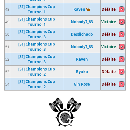
[S1] Champions Cup
Vainqueur du tourno
48
Raven
Défaite
Tournoi 1
[S1] Champions Cup
49
Nobody7_83
Victoire
Tournoi 1
[S1] Champions Cup
50
Desdichado
Défaite
Tournoi 3
[S1] Champions Cup
51
Nobody7_83
Victoire
Tournoi 3
[S1] Champions Cup
52
Raven
Défaite
Tournoi 3
[S1] Champions Cup
53
Ryuko
Défaite
Tournoi 2
[S1] Champions Cup
54
Gin Rose
Défaite
Tournoi 2