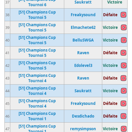
37
Saukratt
Victoire
Tournoi 6
[S1] Champions Cup
38
Freakysound
Défaite
Tournoi 5
[S1] Champions Cup
39
Elmachete62
Victoire
Tournoi 5
[S1] Champions Cup
40
BelluSWGA
Victoire
Tournoi 5
[S1] Champions Cup
41
Raven
Défaite
Tournoi 5
[S1] Champions Cup
42
Edolevel3
Victoire
Tournoi 5
[S1] Champions Cup
43
Raven
Défaite
Tournoi 4
[S1] Champions Cup
44
Saukratt
Victoire
Tournoi 4
[S1] Champions Cup
45
Freakysound
Défaite
Tournoi 4
[S1] Champions Cup
46
Desdichado
Défaite
Tournoi 1
[S1] Champions Cup
47
remysimpson
Victoire
Tournoi 1