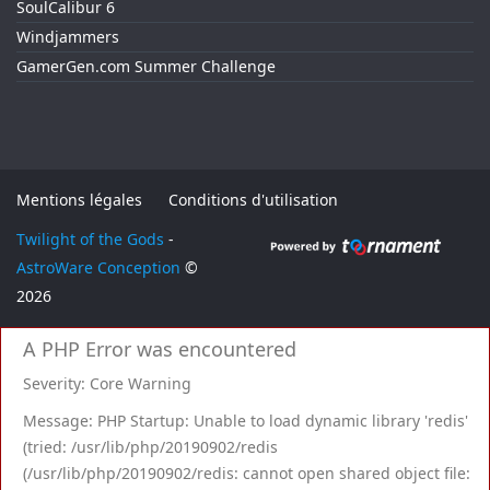
SoulCalibur 6
Windjammers
GamerGen.com Summer Challenge
Mentions légales
Conditions d'utilisation
Twilight of the Gods
-
AstroWare Conception
©
2026
A PHP Error was encountered
Severity: Core Warning
Message: PHP Startup: Unable to load dynamic library 'redis'
(tried: /usr/lib/php/20190902/redis
(/usr/lib/php/20190902/redis: cannot open shared object file: