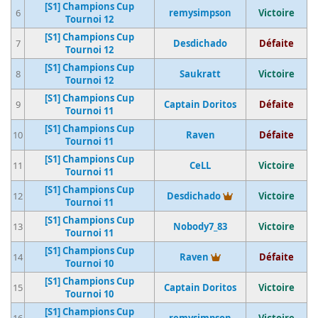
[S1] Champions Cup
6
remysimpson
Victoire
Tournoi 12
[S1] Champions Cup
7
Desdichado
Défaite
Tournoi 12
[S1] Champions Cup
8
Saukratt
Victoire
Tournoi 12
[S1] Champions Cup
9
Captain Doritos
Défaite
Tournoi 11
[S1] Champions Cup
10
Raven
Défaite
Tournoi 11
[S1] Champions Cup
11
CeLL
Victoire
Tournoi 11
[S1] Champions Cup
Vainqueur du tou
12
Desdichado
Victoire
Tournoi 11
[S1] Champions Cup
13
Nobody7_83
Victoire
Tournoi 11
[S1] Champions Cup
Vainqueur du tourno
14
Raven
Défaite
Tournoi 10
[S1] Champions Cup
15
Captain Doritos
Victoire
Tournoi 10
[S1] Champions Cup