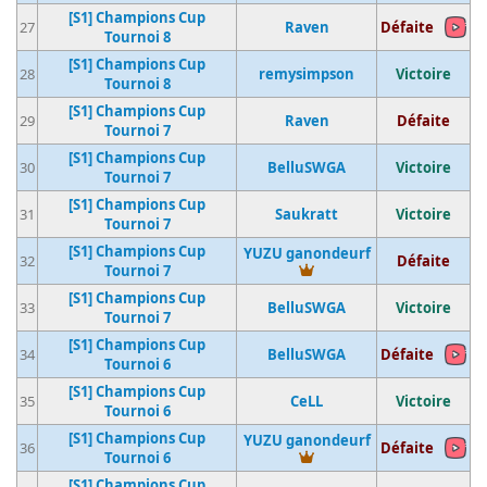
[S1] Champions Cup
27
Raven
Défaite
Tournoi 8
[S1] Champions Cup
28
remysimpson
Victoire
Tournoi 8
[S1] Champions Cup
29
Raven
Défaite
Tournoi 7
[S1] Champions Cup
30
BelluSWGA
Victoire
Tournoi 7
[S1] Champions Cup
31
Saukratt
Victoire
Tournoi 7
[S1] Champions Cup
YUZU ganondeurf
32
Défaite
Tournoi 7
Vainqueur du tournoi
[S1] Champions Cup
33
BelluSWGA
Victoire
Tournoi 7
[S1] Champions Cup
34
BelluSWGA
Défaite
Tournoi 6
[S1] Champions Cup
35
CeLL
Victoire
Tournoi 6
[S1] Champions Cup
YUZU ganondeurf
36
Défaite
Tournoi 6
Vainqueur du tournoi
[S1] Champions Cup