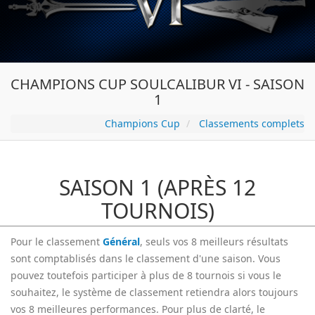
CHAMPIONS CUP SOULCALIBUR VI - SAISON
1
Champions Cup
Classements complets
SAISON 1 (APRÈS 12
TOURNOIS)
Pour le classement
Général
, seuls vos 8 meilleurs résultats
sont comptablisés dans le classement d'une saison. Vous
pouvez toutefois participer à plus de 8 tournois si vous le
souhaitez, le système de classement retiendra alors toujours
vos 8 meilleures performances. Pour plus de clarté, le