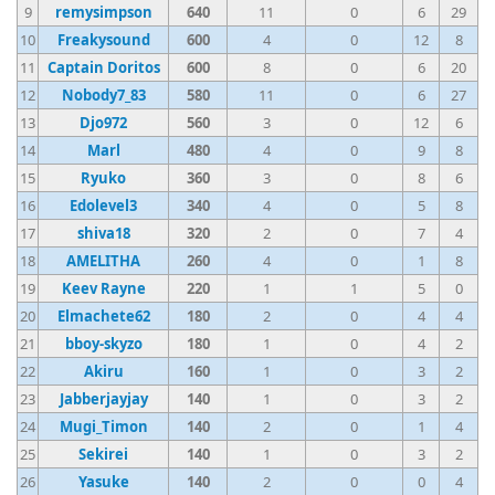
9
remysimpson
640
11
0
6
29
10
Freakysound
600
4
0
12
8
11
Captain Doritos
600
8
0
6
20
12
Nobody7_83
580
11
0
6
27
13
Djo972
560
3
0
12
6
14
Marl
480
4
0
9
8
15
Ryuko
360
3
0
8
6
16
Edolevel3
340
4
0
5
8
17
shiva18
320
2
0
7
4
18
AMELITHA
260
4
0
1
8
19
Keev Rayne
220
1
1
5
0
20
Elmachete62
180
2
0
4
4
21
bboy-skyzo
180
1
0
4
2
22
Akiru
160
1
0
3
2
23
Jabberjayjay
140
1
0
3
2
24
Mugi_Timon
140
2
0
1
4
25
Sekirei
140
1
0
3
2
26
Yasuke
140
2
0
0
4