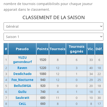
nombre de tournois compatibilisés pour chaque joueur
apparait dans le classement.
CLASSEMENT DE LA SAISON
Tournois
#
Pseudo
Points
Tournois
Vic.
Déf.
gagnés
YUZU
1
1520
8
6
33
6
ganondeurf
2
Raven
1220
12
3
40
18
3
Desdichado
1080
12
1
34
22
4
Fox_Nocturne
940
12
0
29
25
5
BelluSWGA
920
9
0
20
18
6
Guilu
740
4
1
18
6
7
Saukratt
680
11
0
10
30
8
CeLL
660
8
0
8
17