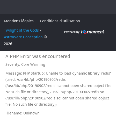
Mentions légales
Conditions d'utilisation
Twilight of the Gods
-
AstroWare Conception
©
2026
A PHP Error was encountered
Severity: Core Warning
Message: PHP Startup: Unable to load dynamic library 'redis'
(tried: /usr/lib/php/20190902/redis
(/usr/lib/php/20190902/redis: cannot open shared object file:
No such file or directory), /usr/lib/php/20190902/redis.so
(/usr/lib/php/20190902/redis.so: cannot open shared object
file: No such file or directory))
Filename: Unknown