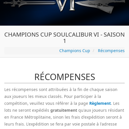
CHAMPIONS CUP SOULCALIBUR VI - SAISON
1
Champions Cup
Récompenses
RÉCOMPENSES
Les récompenses sont attribuées à la fin de chaque saison
aux joueurs les mieux classés. Pour participer à la
compétition, veuillez vous référer à la page
Règlement
. Les
lots ne seront expédiés
gratuitement
qu'aux joueurs résidant
en France Métroplitaine, sinon les frais d'expédition seront à
leurs frais. L'expédition se fera par voie postale à l'adresse