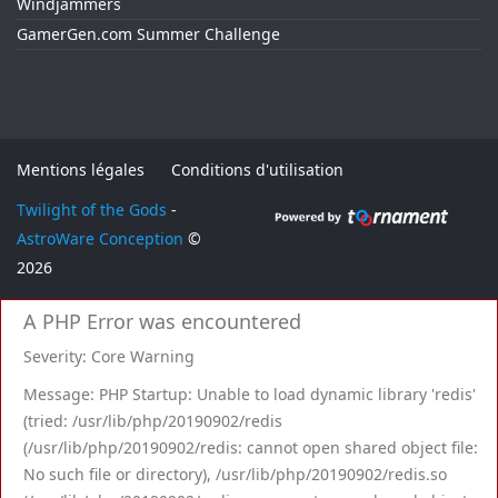
Windjammers
GamerGen.com Summer Challenge
Mentions légales
Conditions d'utilisation
Twilight of the Gods
-
AstroWare Conception
©
2026
A PHP Error was encountered
Severity: Core Warning
Message: PHP Startup: Unable to load dynamic library 'redis'
(tried: /usr/lib/php/20190902/redis
(/usr/lib/php/20190902/redis: cannot open shared object file:
No such file or directory), /usr/lib/php/20190902/redis.so