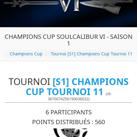
CHAMPIONS CUP SOULCALIBUR VI - SAISON
1
Champions Cup
Tournoi [S1] Champions Cup Tournoi 11
TOURNOI
[S1] CHAMPIONS
CUP TOURNOI 11
(id:
3670074256190636032)
6 PARTICIPANTS
POINTS DISTRIBUÉS : 560