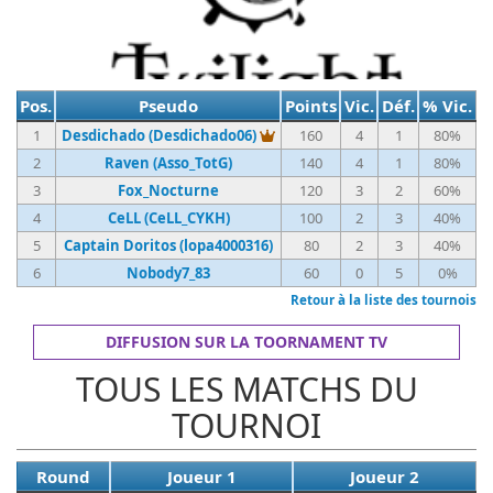
Pos.
Pseudo
Points
Vic.
Déf.
% Vic.
Vainqueur du tournoi
1
Desdichado (Desdichado06)
160
4
1
80%
2
Raven (Asso_TotG)
140
4
1
80%
3
Fox_Nocturne
120
3
2
60%
4
CeLL (CeLL_CYKH)
100
2
3
40%
5
Captain Doritos (lopa4000316)
80
2
3
40%
6
Nobody7_83
60
0
5
0%
Retour à la liste des tournois
DIFFUSION SUR LA TOORNAMENT TV
TOUS LES MATCHS DU
TOURNOI
Round
Joueur 1
Joueur 2