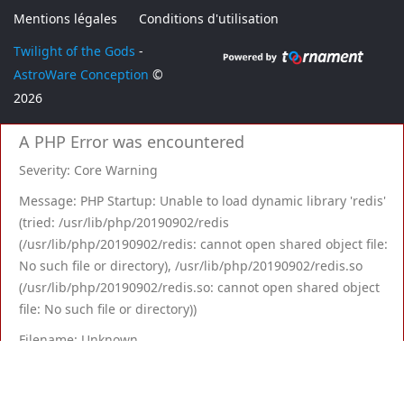
Mentions légales
Conditions d'utilisation
Twilight of the Gods
-
AstroWare Conception
©
2026
A PHP Error was encountered
Severity: Core Warning
Message: PHP Startup: Unable to load dynamic library 'redis'
(tried: /usr/lib/php/20190902/redis
(/usr/lib/php/20190902/redis: cannot open shared object file:
No such file or directory), /usr/lib/php/20190902/redis.so
(/usr/lib/php/20190902/redis.so: cannot open shared object
file: No such file or directory))
Filename: Unknown
Line Number: 0
Backtrace: