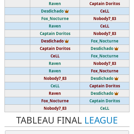
Raven
Captain Doritos
Vainqueur du tournoi
Desdichado
CeLL
Fox_Nocturne
Nobody7_83
Raven
CeLL
Captain Doritos
Nobody7_83
Vainqueur du tournoi
Desdichado
Fox_Nocturne
Vainque
Captain Doritos
Desdichado
CeLL
Fox_Nocturne
Raven
Nobody7_83
Raven
Fox_Nocturne
Vainque
Nobody7_83
Desdichado
CeLL
Captain Doritos
Vainque
Raven
Desdichado
Fox_Nocturne
Captain Doritos
Nobody7_83
CeLL
TABLEAU FINAL
LEAGUE