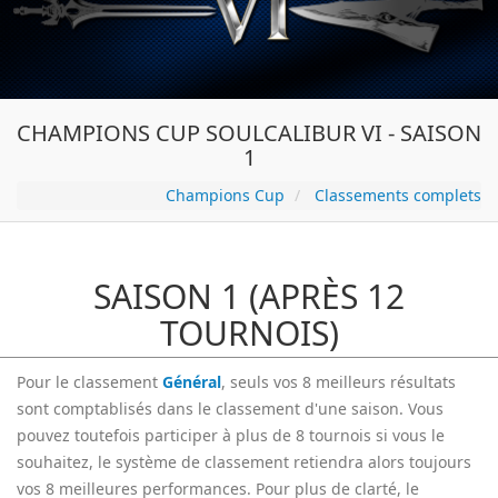
CHAMPIONS CUP SOULCALIBUR VI - SAISON
1
Champions Cup
Classements complets
SAISON 1 (APRÈS 12
TOURNOIS)
Pour le classement
Général
, seuls vos 8 meilleurs résultats
sont comptablisés dans le classement d'une saison. Vous
pouvez toutefois participer à plus de 8 tournois si vous le
souhaitez, le système de classement retiendra alors toujours
vos 8 meilleures performances. Pour plus de clarté, le