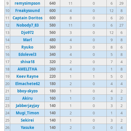
9
remysimpson
640
11
0
6
29
10
Freakysound
600
4
0
12
8
11
Captain Doritos
600
8
0
6
20
12
Nobody7_83
580
11
0
6
27
13
Djo972
560
3
0
12
6
14
Marl
480
4
0
9
8
15
Ryuko
360
3
0
8
6
16
Edolevel3
340
4
0
5
8
17
shiva18
320
2
0
7
4
18
AMELITHA
260
4
0
1
8
19
Keev Rayne
220
1
1
5
0
20
Elmachete62
180
2
0
4
4
21
bboy-skyzo
180
1
0
4
2
22
Akiru
160
1
0
3
2
23
Jabberjayjay
140
1
0
3
2
24
Mugi_Timon
140
2
0
1
4
25
Sekirei
140
1
0
3
2
26
Yasuke
140
2
0
0
4