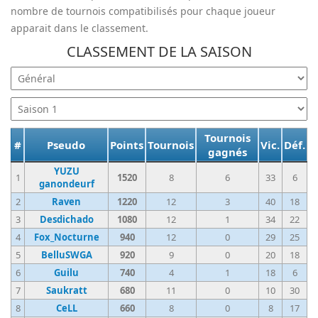
nombre de tournois compatibilisés pour chaque joueur
apparait dans le classement.
CLASSEMENT DE LA SAISON
Tournois
#
Pseudo
Points
Tournois
Vic.
Déf.
gagnés
YUZU
1
1520
8
6
33
6
ganondeurf
2
Raven
1220
12
3
40
18
3
Desdichado
1080
12
1
34
22
4
Fox_Nocturne
940
12
0
29
25
5
BelluSWGA
920
9
0
20
18
6
Guilu
740
4
1
18
6
7
Saukratt
680
11
0
10
30
8
CeLL
660
8
0
8
17