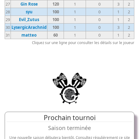
27
Gin Rose
120
1
0
3
2
28
syu
100
1
0
1
2
29
Evil_Zutus
100
1
0
1
2
30
LysergicArachnid
100
1
0
3
2
31
matteo
60
1
0
1
2
Cliquez sur une ligne pour consulter les détails sur le joueur
Prochain tournoi
Saison terminée
Une nouvelle saison débutera bientôt. Consultez régulièrement ce site